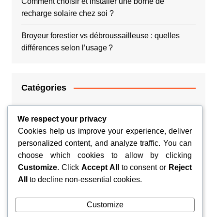
Comment choisir et installer une borne de
recharge solaire chez soi ?
Broyeur forestier vs débroussailleuse : quelles
différences selon l’usage ?
Catégories
Argent
We respect your privacy
Cookies help us improve your experience, deliver
Couple
personalized content, and analyze traffic. You can
choose which cookies to allow by clicking
Habitation
Customize
. Click
Accept All
to consent or
Reject
Santé
All
to decline non-essential cookies.
Voyage
Customize