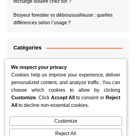
recharge solaire chez soi ?
Broyeur forestier vs débroussailleuse : quelles
différences selon l’usage ?
Catégories
Argent
We respect your privacy
Cookies help us improve your experience, deliver
Couple
personalized content, and analyze traffic. You can
choose which cookies to allow by clicking
Habitation
Customize
. Click
Accept All
to consent or
Reject
Santé
All
to decline non-essential cookies.
Voyage
Customize
Reject All