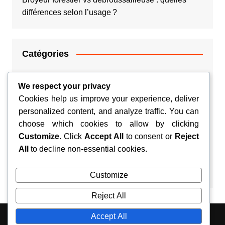
différences selon l’usage ?
Catégories
Argent
We respect your privacy
Cookies help us improve your experience, deliver
Couple
personalized content, and analyze traffic. You can
choose which cookies to allow by clicking
Habitation
Customize
. Click
Accept All
to consent or
Reject
Santé
All
to decline non-essential cookies.
Voyage
Customize
Reject All
Accept All