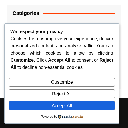
Catégories
Argent
We respect your privacy
Cookies help us improve your experience, deliver
Couple
personalized content, and analyze traffic. You can
choose which cookies to allow by clicking
Habitation
Customize
. Click
Accept All
to consent or
Reject
Santé
All
to decline non-essential cookies.
Voyage
Customize
Reject All
Accept All
Copyright © 2026 Silvyn. All rights reserved.
Powered by