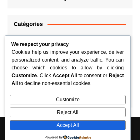
Catégories
Argent
We respect your privacy
Cookies help us improve your experience, deliver
Couple
personalized content, and analyze traffic. You can
choose which cookies to allow by clicking
Habitation
Customize
. Click
Accept All
to consent or
Reject
Santé
All
to decline non-essential cookies.
Voyage
Customize
Reject All
Accept All
Copyright © 2026 Silvyn. All rights reserved.
Powered by