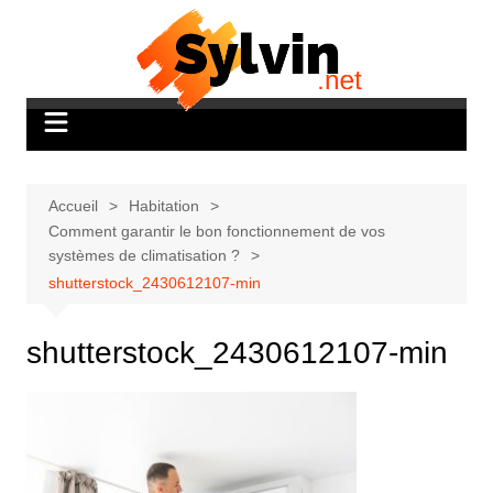
Aller
au
contenu
Accueil
Habitation
Comment garantir le bon fonctionnement de vos
systèmes de climatisation ?
shutterstock_2430612107-min
shutterstock_2430612107-min