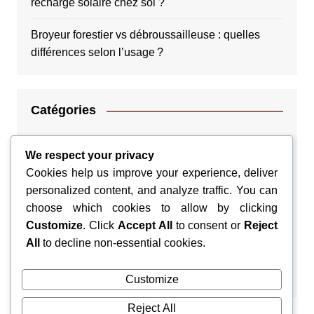
recharge solaire chez soi ?
Broyeur forestier vs débroussailleuse : quelles
différences selon l’usage ?
Catégories
Argent
We respect your privacy
Cookies help us improve your experience, deliver
Couple
personalized content, and analyze traffic. You can
choose which cookies to allow by clicking
Habitation
Customize
. Click
Accept All
to consent or
Reject
Santé
All
to decline non-essential cookies.
Voyage
Customize
Reject All